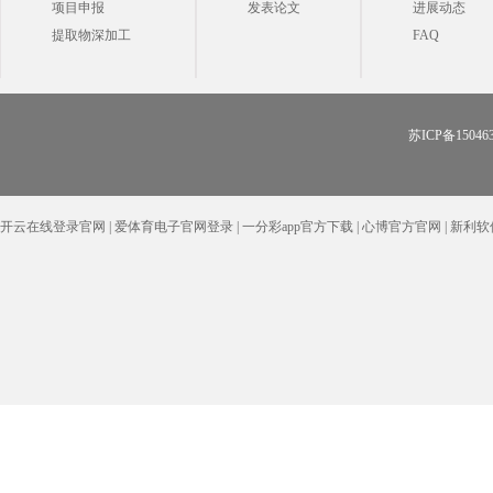
项目申报
发表论文
进展动态
提取物深加工
FAQ
苏ICP备15046
开云在线登录官网
|
爱体育电子官网登录
|
一分彩app官方下载
|
心博官方官网
|
新利软