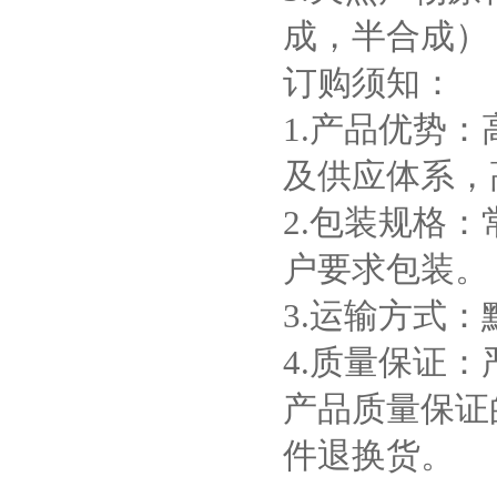
成，半合成）
订购须知：
1.产品优势
及供应体系，
2.包装规格
户要求包装。
3.运输方式
4.质量保证
产品质量保证
件退换货。