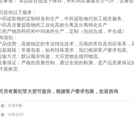
意事项： 本品应在低温下保存，长时间在暴露在空气中，含量
司提供以下服务：
.中药提取物的定制研发和生产，中药提取物代加工相关服务。
.中药高含量提取物的工业化高效分离及分离纯化生产
.天然产物原料药和中间体的生产，定制（包括合成，半合成）
购须知：
.产品优势：高效稳定的专业纯化技术，完善的库存及供应体系，
.包装规格：常规包装，如有特殊需求，我们根据客户要求包装。
.运输方式：默认顺丰快递，大宗货物走德邦物流。
.质量保证：严格的质量控制，通过全面的检测，是产品质量保证
件退换货。
司另有黄杞苷大货可提供，根据客户要求包装，欢迎咨询
一篇：
和厚朴酚
一篇：
胡黄连苷I