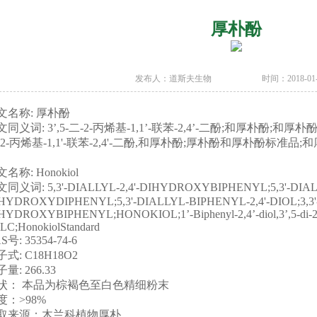
厚朴酚
发布人：道斯夫生物
时间：2018-01-
文名称:
厚朴酚
文同义词:
3’,5-二-2-丙烯基-1,1’-联苯-2,4’-二酚;和厚朴酚;和厚朴
-2-丙烯基-1,1'-联苯-2,4'-二酚,和厚朴酚;厚朴酚和厚朴酚标准品
文名称:
Honokiol
文同义词:
5,3'-DIALLYL-2,4'-DIHYDROXYBIPHENYL;5,3'-DIALL
HYDROXYDIPHENYL;5,3'-DIALLYL-BIPHENYL-2,4'-DIOL;3,3'-
HYDROXYBIPHENYL;HONOKIOL;1’-Biphenyl-2,4’-diol,3’,5-di-
LC;HonokiolStandard
S号:
35354-74-6
子式:
C18H18O2
子量:
266.33
状： 本品为棕褐色至白色精细粉末
度：>98%
取来源：木兰科植物厚朴