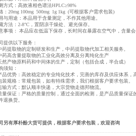
测方式：高效液相色谱法HPLC≥98%
：20mg 100mg 500mg 1g 1kg (可根据客户需求包装)
用与用途：本品用于含量测定，不作其他用途。
藏方法：2-8°C，置阴凉干燥处、避光保存。
意事项： 本品应在低温下保存，长时间在暴露在空气中，含量
司提供以下服务：
.中药提取物的定制研发和生产，中药提取物代加工相关服务。
.中药高含量提取物的工业化高效分离及分离纯化生产
.天然产物原料药和中间体的生产，定制（包括合成，半合成）
购须知：
.产品优势：高效稳定的专业纯化技术，完善的库存及供应体系，
.包装规格：常规包装，如有特殊需求，我们根据客户要求包装。
.运输方式：默认顺丰快递，大宗货物走德邦物流。
.质量保证：严格的质量控制，通过全面的检测，是产品质量保证
件退换货。
司另有厚朴酚大货可提供，根据客户要求包装，欢迎咨询