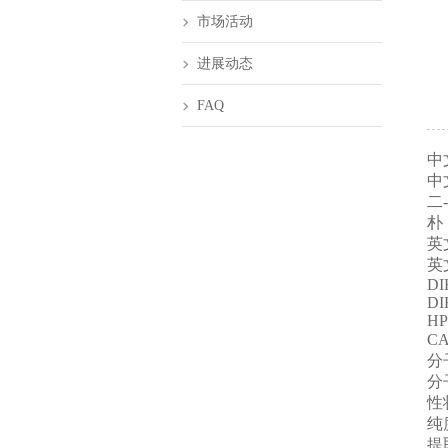
市场活动
进展动态
FAQ
中
中
二
朴
英
英
DI
DI
HP
CA
分
分
性
纯
提