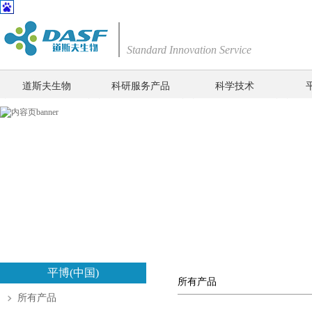
Standard Innovation Service
道斯夫生物
科研服务产品
科学技术
平博(中国)
所有产品
所有产品