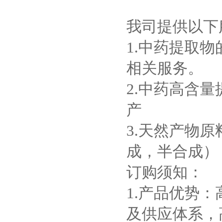
我司提供以下
1.中药提取
相关服务。
2.中药高含
产
3.天然产物
成，半合成）
订购须知：
1.产品优势
及供应体系，