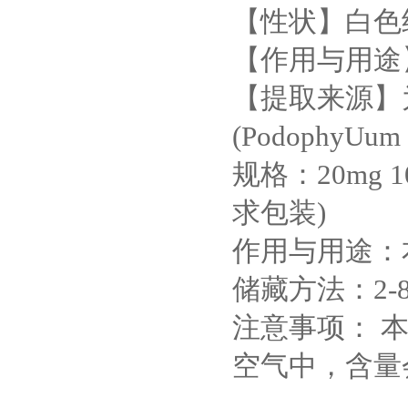
【性状】白色
【作用与用途
【提取来源】
(PodophyUum
规格：20mg 1
求包装)
作用与用途：
储藏方法：2-
注意事项： 
空气中，含量