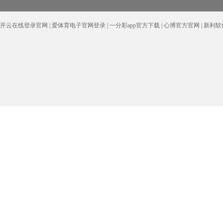
开云在线登录官网
|
爱体育电子官网登录
|
一分彩app官方下载
|
心博官方官网
|
新利软