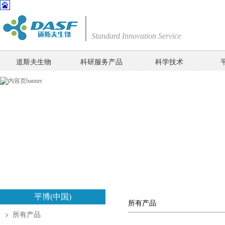
Standard Innovation Service
道斯夫生物
科研服务产品
科学技术
平博(中国)
所有产品
所有产品